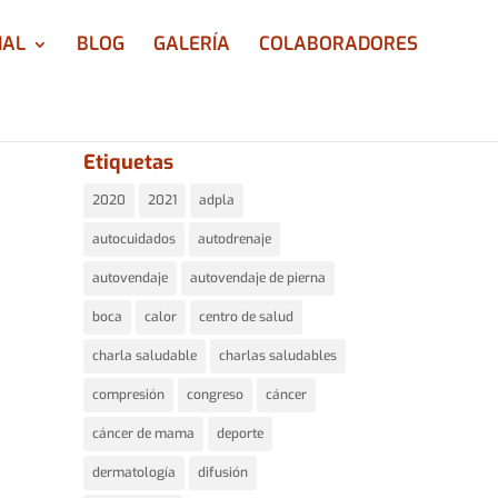
IAL
BLOG
GALERÍA
COLABORADORES
Etiquetas
2020
2021
adpla
autocuidados
autodrenaje
autovendaje
autovendaje de pierna
boca
calor
centro de salud
charla saludable
charlas saludables
compresión
congreso
cáncer
cáncer de mama
deporte
dermatología
difusión