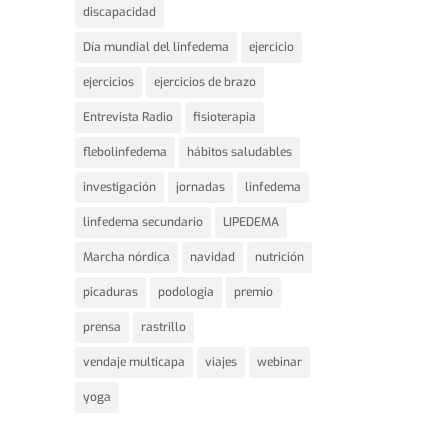
discapacidad
Día mundial del linfedema
ejercicio
ejercicios
ejercicios de brazo
Entrevista Radio
fisioterapia
flebolinfedema
hábitos saludables
investigación
jornadas
linfedema
linfedema secundario
LIPEDEMA
Marcha nórdica
navidad
nutrición
picaduras
podologia
premio
prensa
rastrillo
vendaje multicapa
viajes
webinar
yoga