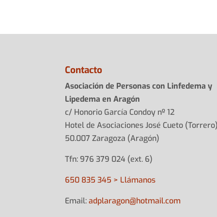
Contacto
Asociación de Personas con Linfedema y
Lipedema en Aragón
c/ Honorio García Condoy nº 12
Hotel de Asociaciones José Cueto (Torrero
50.007 Zaragoza (Aragón)
Tfn: 976 379 024 (ext. 6)
650 835 345 > Llámanos
Email:
adplarag
on@hotma
il.com