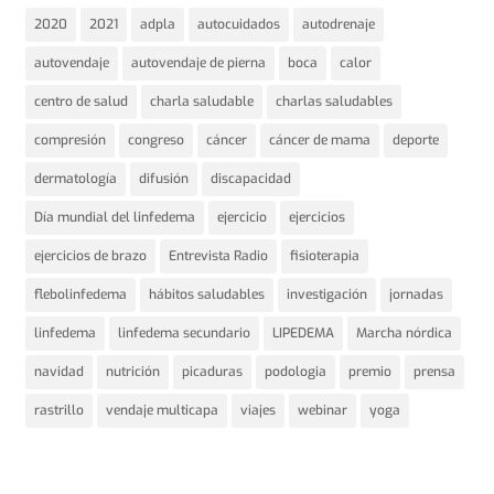
2020
2021
adpla
autocuidados
autodrenaje
autovendaje
autovendaje de pierna
boca
calor
centro de salud
charla saludable
charlas saludables
compresión
congreso
cáncer
cáncer de mama
deporte
dermatología
difusión
discapacidad
Día mundial del linfedema
ejercicio
ejercicios
ejercicios de brazo
Entrevista Radio
fisioterapia
flebolinfedema
hábitos saludables
investigación
jornadas
linfedema
linfedema secundario
LIPEDEMA
Marcha nórdica
navidad
nutrición
picaduras
podologia
premio
prensa
rastrillo
vendaje multicapa
viajes
webinar
yoga