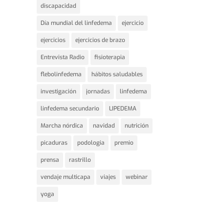
discapacidad
Día mundial del linfedema
ejercicio
ejercicios
ejercicios de brazo
Entrevista Radio
fisioterapia
flebolinfedema
hábitos saludables
investigación
jornadas
linfedema
linfedema secundario
LIPEDEMA
Marcha nórdica
navidad
nutrición
picaduras
podologia
premio
prensa
rastrillo
vendaje multicapa
viajes
webinar
yoga