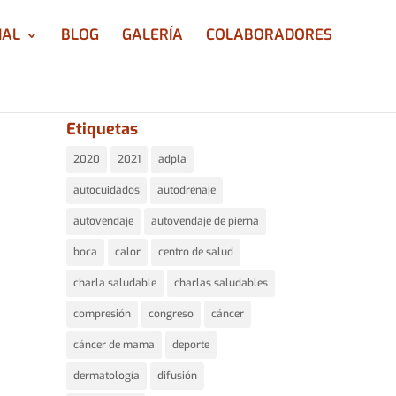
IAL
BLOG
GALERÍA
COLABORADORES
Etiquetas
2020
2021
adpla
autocuidados
autodrenaje
autovendaje
autovendaje de pierna
boca
calor
centro de salud
charla saludable
charlas saludables
compresión
congreso
cáncer
cáncer de mama
deporte
dermatología
difusión