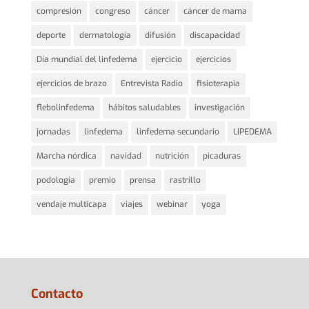
compresión
congreso
cáncer
cáncer de mama
deporte
dermatología
difusión
discapacidad
Día mundial del linfedema
ejercicio
ejercicios
ejercicios de brazo
Entrevista Radio
fisioterapia
flebolinfedema
hábitos saludables
investigación
jornadas
linfedema
linfedema secundario
LIPEDEMA
Marcha nórdica
navidad
nutrición
picaduras
podologia
premio
prensa
rastrillo
vendaje multicapa
viajes
webinar
yoga
Contacto