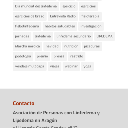
Día mundial del linfedema
ejercicio
ejercicios
ejercicios de brazo
Entrevista Radio
fisioterapia
flebolinfedema
hábitos saludables
investigación
jornadas
linfedema
linfedema secundario
LIPEDEMA
Marcha nórdica
navidad
nutrición
picaduras
podologia
premio
prensa
rastrillo
vendaje multicapa
viajes
webinar
yoga
Contacto
Asociación de Personas con Linfedema y
Lipedema en Aragón