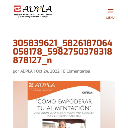
305839621_5826187064
058178_5982750378318
878127_n
por
ADPLA
|
Oct 24, 2022
|
0 Comentarios