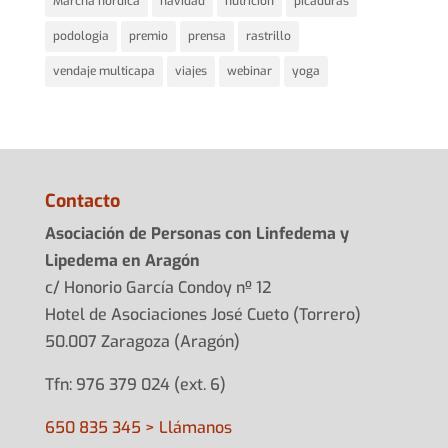
Marcha nórdica
navidad
nutrición
picaduras
podologia
premio
prensa
rastrillo
vendaje multicapa
viajes
webinar
yoga
Contacto
Asociación de Personas con Linfedema y
Lipedema en Aragón
c/ Honorio García Condoy nº 12
Hotel de Asociaciones José Cueto (Torrero)
50.007 Zaragoza (Aragón)
Tfn: 976 379 024 (ext. 6)
650 835 345 > Llámanos