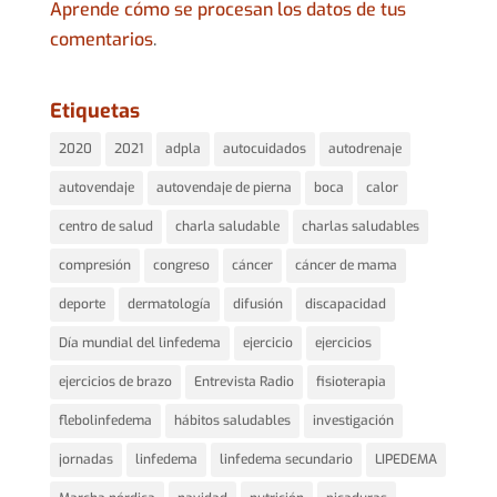
Aprende cómo se procesan los datos de tus
comentarios
.
Etiquetas
2020
2021
adpla
autocuidados
autodrenaje
autovendaje
autovendaje de pierna
boca
calor
centro de salud
charla saludable
charlas saludables
compresión
congreso
cáncer
cáncer de mama
deporte
dermatología
difusión
discapacidad
Día mundial del linfedema
ejercicio
ejercicios
ejercicios de brazo
Entrevista Radio
fisioterapia
flebolinfedema
hábitos saludables
investigación
jornadas
linfedema
linfedema secundario
LIPEDEMA