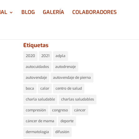
IAL
BLOG
GALERÍA
COLABORADORES
Etiquetas
2020
2021
adpla
autocuidados
autodrenaje
autovendaje
autovendaje de pierna
boca
calor
centro de salud
charla saludable
charlas saludables
compresión
congreso
cáncer
cáncer de mama
deporte
dermatología
difusión