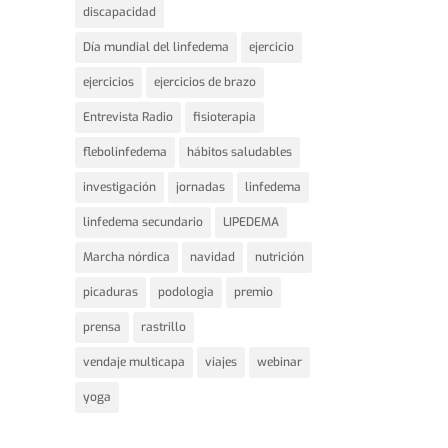
discapacidad
Día mundial del linfedema
ejercicio
ejercicios
ejercicios de brazo
Entrevista Radio
fisioterapia
flebolinfedema
hábitos saludables
investigación
jornadas
linfedema
linfedema secundario
LIPEDEMA
Marcha nórdica
navidad
nutrición
picaduras
podologia
premio
prensa
rastrillo
vendaje multicapa
viajes
webinar
yoga