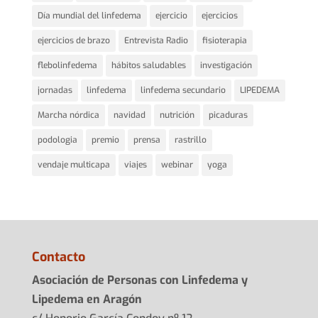
Día mundial del linfedema
ejercicio
ejercicios
ejercicios de brazo
Entrevista Radio
fisioterapia
flebolinfedema
hábitos saludables
investigación
jornadas
linfedema
linfedema secundario
LIPEDEMA
Marcha nórdica
navidad
nutrición
picaduras
podologia
premio
prensa
rastrillo
vendaje multicapa
viajes
webinar
yoga
Contacto
Asociación de Personas con Linfedema y
Lipedema en Aragón