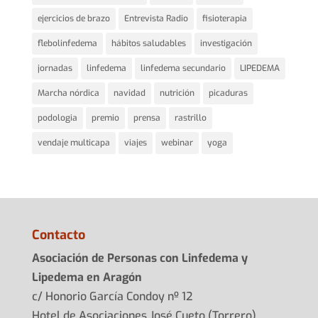
ejercicios de brazo
Entrevista Radio
fisioterapia
flebolinfedema
hábitos saludables
investigación
jornadas
linfedema
linfedema secundario
LIPEDEMA
Marcha nórdica
navidad
nutrición
picaduras
podologia
premio
prensa
rastrillo
vendaje multicapa
viajes
webinar
yoga
Contacto
Asociación de Personas con Linfedema y
Lipedema en Aragón
c/ Honorio García Condoy nº 12
Hotel de Asociaciones José Cueto (Torrero)