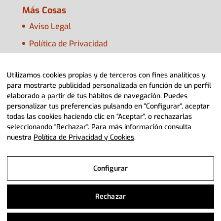
Más Cosas
Aviso Legal
Política de Privacidad
Política de Cookies
Utilizamos cookies propias y de terceros con fines analíticos y
Configurar Cookies
para mostrarte publicidad personalizada en función de un perfil
elaborado a partir de tus hábitos de navegación. Puedes
personalizar tus preferencias pulsando en "Configurar", aceptar
todas las cookies haciendo clic en "Aceptar", o rechazarlas
seleccionando "Rechazar". Para más información consulta
nuestra
Política de Privacidad y Cookies
.
© 2022 Adpla Aragón> Diseño Web
Diviteca
Configurar
Aviso Legal
Rechazar
Política de Privacidad y Cookies