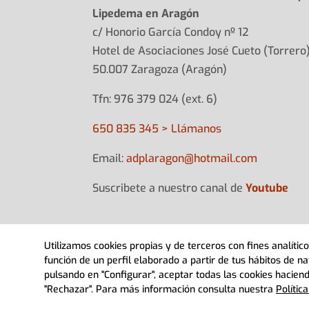
Lipedema en Aragón
c/ Honorio García Condoy nº 12
Hotel de Asociaciones José Cueto (Torrero
50.007 Zaragoza (Aragón)
Tfn: 976 379 024 (ext. 6)
650 835 345 > Llámanos
Email:
adplarag
on@hotma
il.com
Suscribete a nuestro canal de
Youtube
Utilizamos cookies propias y de terceros con fines analíti
© 2022 Adpla Aragón> Diseño Web
Divite
función de un perfil elaborado a partir de tus hábitos de 
pulsando en "Configurar", aceptar todas las cookies haciend
"Rechazar". Para más información consulta nuestra
Polític