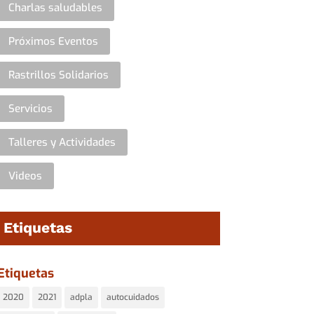
Charlas saludables
Próximos Eventos
Rastrillos Solidarios
Servicios
Talleres y Actividades
Videos
Etiquetas
Etiquetas
2020
2021
adpla
autocuidados