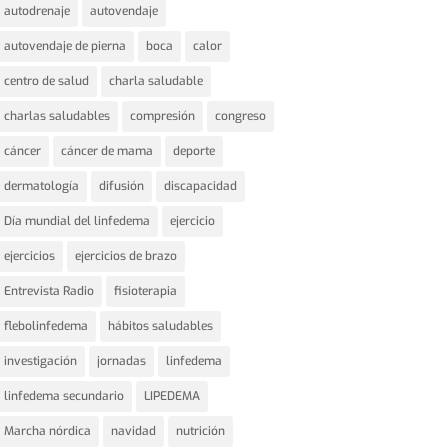
autodrenaje
autovendaje
autovendaje de pierna
boca
calor
centro de salud
charla saludable
charlas saludables
compresión
congreso
cáncer
cáncer de mama
deporte
dermatología
difusión
discapacidad
Día mundial del linfedema
ejercicio
ejercicios
ejercicios de brazo
Entrevista Radio
fisioterapia
flebolinfedema
hábitos saludables
investigación
jornadas
linfedema
linfedema secundario
LIPEDEMA
Marcha nórdica
navidad
nutrición