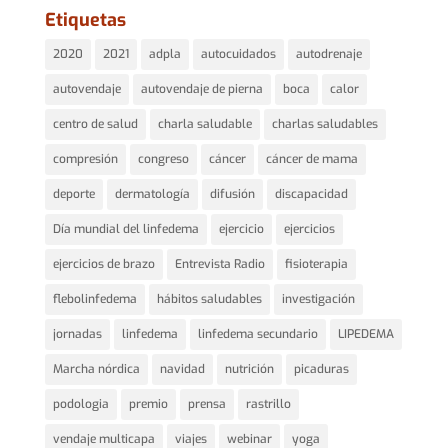
Etiquetas
2020
2021
adpla
autocuidados
autodrenaje
autovendaje
autovendaje de pierna
boca
calor
centro de salud
charla saludable
charlas saludables
compresión
congreso
cáncer
cáncer de mama
deporte
dermatología
difusión
discapacidad
Día mundial del linfedema
ejercicio
ejercicios
ejercicios de brazo
Entrevista Radio
fisioterapia
flebolinfedema
hábitos saludables
investigación
jornadas
linfedema
linfedema secundario
LIPEDEMA
Marcha nórdica
navidad
nutrición
picaduras
podologia
premio
prensa
rastrillo
vendaje multicapa
viajes
webinar
yoga