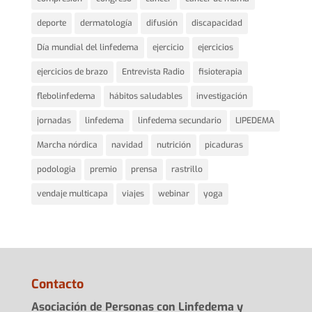
deporte
dermatología
difusión
discapacidad
Día mundial del linfedema
ejercicio
ejercicios
ejercicios de brazo
Entrevista Radio
fisioterapia
flebolinfedema
hábitos saludables
investigación
jornadas
linfedema
linfedema secundario
LIPEDEMA
Marcha nórdica
navidad
nutrición
picaduras
podologia
premio
prensa
rastrillo
vendaje multicapa
viajes
webinar
yoga
Contacto
Asociación de Personas con Linfedema y