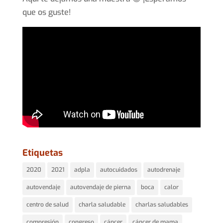
que os guste!
Etiquetas
2020
2021
adpla
autocuidados
autodrenaje
autovendaje
autovendaje de pierna
boca
calor
centro de salud
charla saludable
charlas saludables
compresión
congreso
cáncer
cáncer de mama