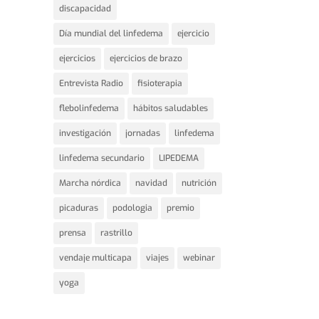
discapacidad
Día mundial del linfedema
ejercicio
ejercicios
ejercicios de brazo
Entrevista Radio
fisioterapia
flebolinfedema
hábitos saludables
investigación
jornadas
linfedema
linfedema secundario
LIPEDEMA
Marcha nórdica
navidad
nutrición
picaduras
podologia
premio
prensa
rastrillo
vendaje multicapa
viajes
webinar
yoga