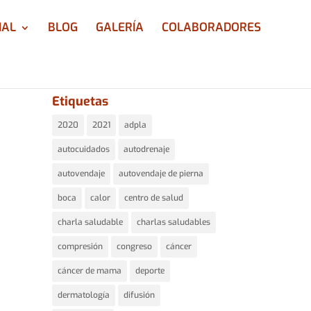
IAL
BLOG
GALERÍA
COLABORADORES
Etiquetas
2020
2021
adpla
autocuidados
autodrenaje
autovendaje
autovendaje de pierna
boca
calor
centro de salud
charla saludable
charlas saludables
compresión
congreso
cáncer
cáncer de mama
deporte
dermatología
difusión