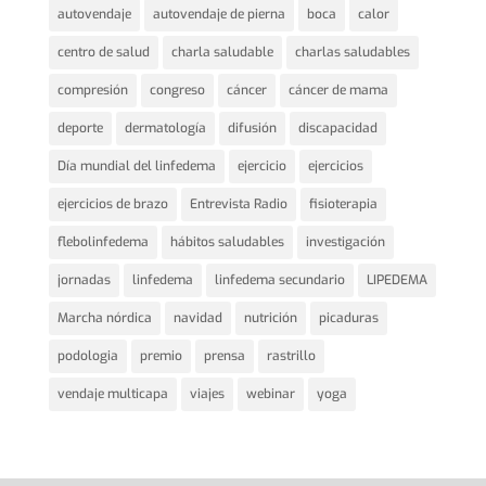
autovendaje
autovendaje de pierna
boca
calor
centro de salud
charla saludable
charlas saludables
compresión
congreso
cáncer
cáncer de mama
deporte
dermatología
difusión
discapacidad
Día mundial del linfedema
ejercicio
ejercicios
ejercicios de brazo
Entrevista Radio
fisioterapia
flebolinfedema
hábitos saludables
investigación
jornadas
linfedema
linfedema secundario
LIPEDEMA
Marcha nórdica
navidad
nutrición
picaduras
podologia
premio
prensa
rastrillo
vendaje multicapa
viajes
webinar
yoga