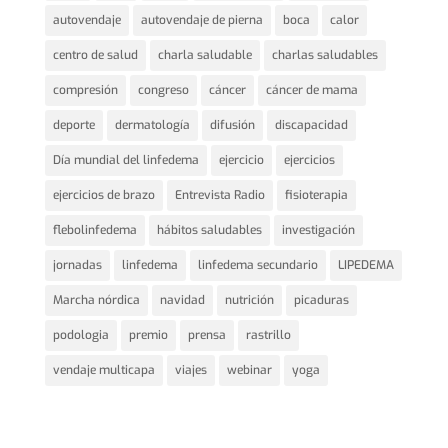
autovendaje
autovendaje de pierna
boca
calor
centro de salud
charla saludable
charlas saludables
compresión
congreso
cáncer
cáncer de mama
deporte
dermatología
difusión
discapacidad
Día mundial del linfedema
ejercicio
ejercicios
ejercicios de brazo
Entrevista Radio
fisioterapia
flebolinfedema
hábitos saludables
investigación
jornadas
linfedema
linfedema secundario
LIPEDEMA
Marcha nórdica
navidad
nutrición
picaduras
podologia
premio
prensa
rastrillo
vendaje multicapa
viajes
webinar
yoga