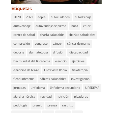
Etiquetas
2020
2021
adpla
autocuidados
autodrenaje
autovendaje
autovendaje de pierna
boca
calor
centro de salud
charla saludable
charlas saludables
compresión
congreso
cáncer
cáncer de mama
deporte
dermatología
difusión
discapacidad
Día mundial del linfedema
ejercicio
ejercicios
ejercicios de brazo
Entrevista Radio
fisioterapia
flebolinfedema
hábitos saludables
investigación
jornadas
linfedema
linfedema secundario
LIPEDEMA
Marcha nórdica
navidad
nutrición
picaduras
podologia
premio
prensa
rastrillo