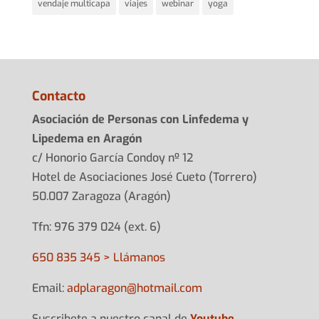
vendaje multicapa
viajes
webinar
yoga
Contacto
Asociación de Personas con Linfedema y
Lipedema en Aragón
c/ Honorio García Condoy nº 12
Hotel de Asociaciones José Cueto (Torrero)
50.007 Zaragoza (Aragón)
Tfn: 976 379 024 (ext. 6)
650 835 345 > Llámanos
Email:
adplarag
on@hotma
il.com
Suscribete a nuestro canal de
Youtube