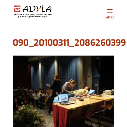
090_20100311_2086260399