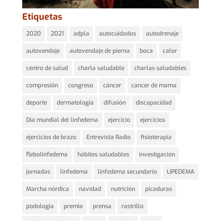
Etiquetas
2020
2021
adpla
autocuidados
autodrenaje
autovendaje
autovendaje de pierna
boca
calor
centro de salud
charla saludable
charlas saludables
compresión
congreso
cáncer
cáncer de mama
deporte
dermatología
difusión
discapacidad
Día mundial del linfedema
ejercicio
ejercicios
ejercicios de brazo
Entrevista Radio
fisioterapia
flebolinfedema
hábitos saludables
investigación
jornadas
linfedema
linfedema secundario
LIPEDEMA
Marcha nórdica
navidad
nutrición
picaduras
podologia
premio
prensa
rastrillo