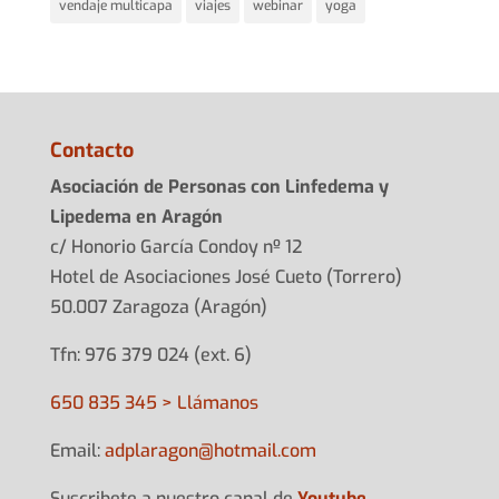
vendaje multicapa
viajes
webinar
yoga
Contacto
Asociación de Personas con Linfedema y
Lipedema en Aragón
c/ Honorio García Condoy nº 12
Hotel de Asociaciones José Cueto (Torrero)
50.007 Zaragoza (Aragón)
Tfn: 976 379 024 (ext. 6)
650 835 345 > Llámanos
Email:
adplarag
on@hotma
il.com
Suscribete a nuestro canal de
Youtube