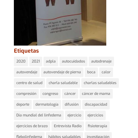
Etiquetas
2020
2021
adpla
autocuidados
autodrenaje
autovendaje
autovendaje de pierna
boca
calor
centro de salud
charla saludable
charlas saludables
compresión
congreso
cáncer
cáncer de mama
deporte
dermatología
difusión
discapacidad
Día mundial del linfedema
ejercicio
ejercicios
ejercicios de brazo
Entrevista Radio
fisioterapia
flebolinfedema
hábitos saludables
investigación