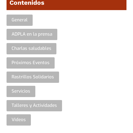
Contenidos
General
ADPLA en la prensa
Charlas saludables
Próximos Eventos
Rastrillos Solidarios
Servicios
Talleres y Actividades
Videos