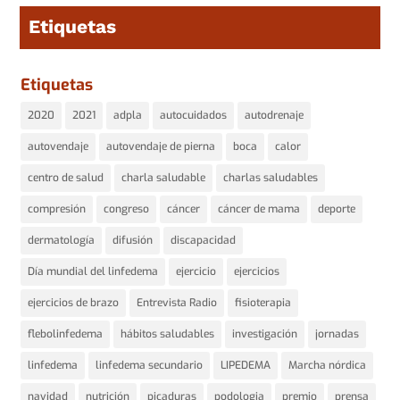
Etiquetas
Etiquetas
2020
2021
adpla
autocuidados
autodrenaje
autovendaje
autovendaje de pierna
boca
calor
centro de salud
charla saludable
charlas saludables
compresión
congreso
cáncer
cáncer de mama
deporte
dermatología
difusión
discapacidad
Día mundial del linfedema
ejercicio
ejercicios
ejercicios de brazo
Entrevista Radio
fisioterapia
flebolinfedema
hábitos saludables
investigación
jornadas
linfedema
linfedema secundario
LIPEDEMA
Marcha nórdica
navidad
nutrición
picaduras
podologia
premio
prensa