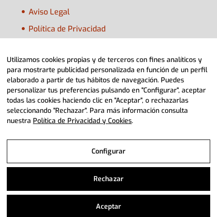
Aviso Legal
Política de Privacidad
Política de Cookies
Utilizamos cookies propias y de terceros con fines analíticos y
Configurar Cookies
para mostrarte publicidad personalizada en función de un perfil
elaborado a partir de tus hábitos de navegación. Puedes
personalizar tus preferencias pulsando en "Configurar", aceptar
todas las cookies haciendo clic en "Aceptar", o rechazarlas
seleccionando "Rechazar". Para más información consulta
nuestra
Política de Privacidad y Cookies
.
© 2022 Adpla Aragón> Diseño Web
Diviteca
Configurar
Aviso Legal
Rechazar
Política de Privacidad y Cookies
Aceptar
Configurar