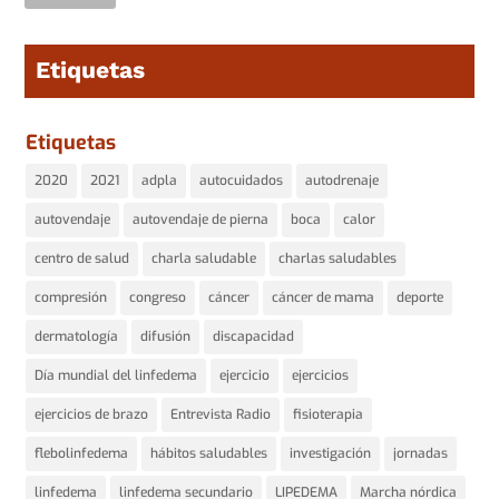
Etiquetas
Etiquetas
2020
2021
adpla
autocuidados
autodrenaje
autovendaje
autovendaje de pierna
boca
calor
centro de salud
charla saludable
charlas saludables
compresión
congreso
cáncer
cáncer de mama
deporte
dermatología
difusión
discapacidad
Día mundial del linfedema
ejercicio
ejercicios
ejercicios de brazo
Entrevista Radio
fisioterapia
flebolinfedema
hábitos saludables
investigación
jornadas
linfedema
linfedema secundario
LIPEDEMA
Marcha nórdica