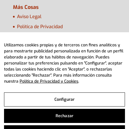
Más Cosas
Aviso Legal
Política de Privacidad
Política de Cookies
Utilizamos cookies propias y de terceros con fines analíticos y
Configurar Cookies
para mostrarte publicidad personalizada en función de un perfil
elaborado a partir de tus hábitos de navegación. Puedes
personalizar tus preferencias pulsando en "Configurar", aceptar
todas las cookies haciendo clic en "Aceptar", o rechazarlas
seleccionando "Rechazar". Para más información consulta
nuestra
Política de Privacidad y Cookies
.
© 2022 Adpla Aragón> Diseño Web
Diviteca
Configurar
Aviso Legal
Rechazar
Política de Privacidad y Cookies